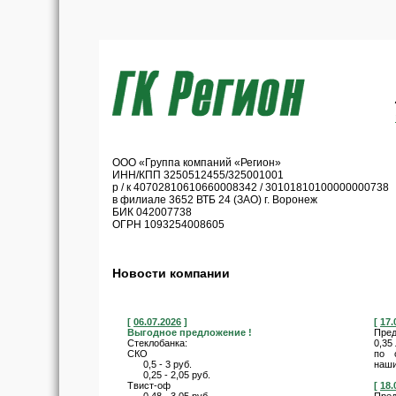
ООО «Группа компаний «Регион»
ИНН/КПП 3250512455/325001001
р / к 40702810610660008342 / 30101810100000000738
в филиале 3652 ВТБ 24 (ЗАО) г. Воронеж
БИК 042007738
ОГРН 1093254008605
Новости компании
[
06.07.2026
]
[
17.
Выгодное предложение !
Пред
Стеклобанка:
0,35
СКО
по 
0,5 - 3 руб.
наши
0,25 - 2,05 руб.
Твист-оф
[
18.