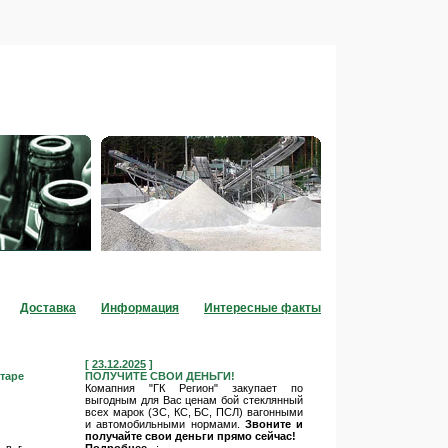
Контакты
тары
Отдел стеклосырья
Доставка
Информация
Интересные факты
[
23.12.2025
]
таре
ПОЛУЧИТЕ СВОИ ДЕНЬГИ!
Комапния "ГК Регион" закупает по
выгодным для Вас ценам бой стеклянный
всех марок (ЗС, КС, БС, ПСЛ) вагонными
и автомобильными нормами.
Звоните и
получайте свои деньги прямо сейчас!