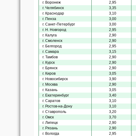
г. Воронеж
2,95
г. Челябинск
3,35
г. Краснодар
3,10
г. Пенза
3,00
г. Санкт-Петербург
3,00
г. Н. Новгород
2,95
г. Калуга
2,90
г. Смоленск
2,90
г. Белгород
2,95
г. Самара
3,15
г. Тамбов
2,90
г. Курск
2,90
г. Брянск
2,90
г. Киров
3,05
г. Новосибирск
3,90
г. Москва
2,90
г. Казань
3,05
г. Екатеринбург
3,40
г. Саратов
3,10
г. Ростов-на-Дону
3,10
г. Ставрополь
3,20
г. Омск
3,70
г. Липецк
2,90
г. Рязань
2,90
г. Вологда
2,95