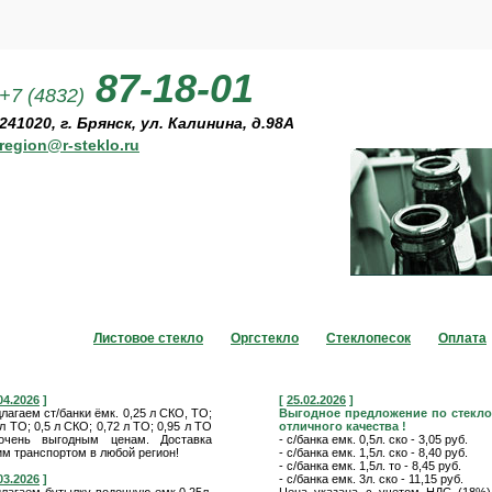
87-18-01
+7 (4832)
О компании
241020, г. Брянск, ул. Калинина, д.98А
region@r-steklo.ru
Отдел стекло
Листовое стекло
Оргстекло
Стеклопесок
Оплата
04.2026
]
[
25.02.2026
]
лагаем ст/банки ёмк. 0,25 л СКО, ТО;
Выгодное предложение по стекло
 л ТО; 0,5 л СКО; 0,72 л ТО; 0,95 л ТО
отличного качества !
очень выгодным ценам. Доставка
- с/банка емк. 0,5л. ско - 3,05 руб.
м транспортом в любой регион!
- с/банка емк. 1,5л. ско - 8,40 руб.
- с/банка емк. 1,5л. то - 8,45 руб.
03.2026
]
- с/банка емк. 3л. ско - 11,15 руб.