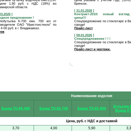
лагаем бутылку водочную емк.0,25л.
Цена указана с учетом НДС (18%) 
цене 1,90 руб. с НДС (18%) во
Брянске.
имирской области.
[
21.01.2026
]
03.2026
]
Контракт-2010: новый взгля
одное предложение !
цены!!!
клобутылка К-700 емк. 700 мл от
Спецпредложение по стеклотаре в 
зводителя ОАО "Иристонстекло" по
городе!
 4-00 руб. в г. Владикавказ.
Прайс-лист
теж
[
09.01.2026
]
Спецпредложение ! ! !
Спецпредложение по стеклотаре в 
городе!
Прайс-лист и чертежи.
Наименование изделия
Бутылка В
Банка ТО-66-480
Банка ТО-82-700
Банка ТО-82-900
Водка (Г
Цена, руб. с НДС и доставкой
3,70
4,00
5,90
3,