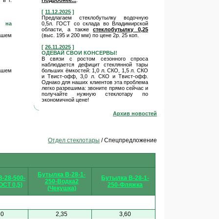
в г.
Подробнее...
:
[
11.12.2025
]
Предлагаем стеклобутылку водочную
д на
0,5л. ГОСТ со склада во Владимирской
области, а также
стеклобутылку 0,25
Вашем
(выс. 195 и 200 мм) по цене 2р. 25 коп.
[
26.11.2025
]
ОДЕВАЙ СВОИ КОНСЕРВЫ!
В связи с ростом сезонного спроса
наблюдается дефицит стеклянной тары
Вашем
больших ёмкостей: 1,0 л. СКО, 1,5 л. СКО
и Твист-офф, 3,0 л. СКО и Твист-офф.
Однако для наших клиентов эта проблема
легко разрешима: звоните прямо сейчас и
получайте нужную стеклотару по
экономичной цене!
Архив новостей
Отдел стеклотары
/ Спецпредложение
Бутылка В-28-1-
-28-500-
Бутылка В-28-1-
250-Водка2
ОСТ 0,5)
250-Фляжка
(Чекушка)
30
2,35
3,60