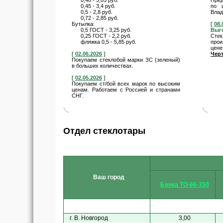
0,48 - 3,05 руб.
Пред
0,45 - 3,4 руб.
по 
0,5 - 2,8 руб.
Влад
0,72 - 2,85 руб.
Бутылка:
[
08.
0,5 ГОСТ - 3,25 руб.
Выг
0,25 ГОСТ - 2,2 руб.
Сте
фляжка 0,5 - 5,85 руб.
прои
цене
[
02.06.2026
]
Чер
Покупаем стеклобой марки ЗС (зеленый)
в больших количествах.
[
02.05.2026
]
Покупаем ст/бой всех марок по высоким
ценам. Работаем с Россией и странами
СНГ.
Отдел стеклотары
Ваш город
Банка ТО-66-350
г. В. Новгород
3,00